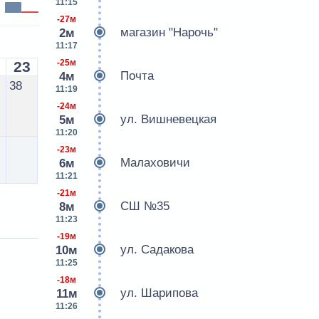
11:15
-27м
магазин "Нарочь"
2м
11:17
-25м
23
Почта
4м
38
11:19
-24м
ул. Вишневецкая
5м
11:20
-23м
Малаховичи
6м
11:21
-21м
СШ №35
8м
11:23
-19м
ул. Садакова
10м
11:25
-18м
ул. Шарипова
11м
11:26