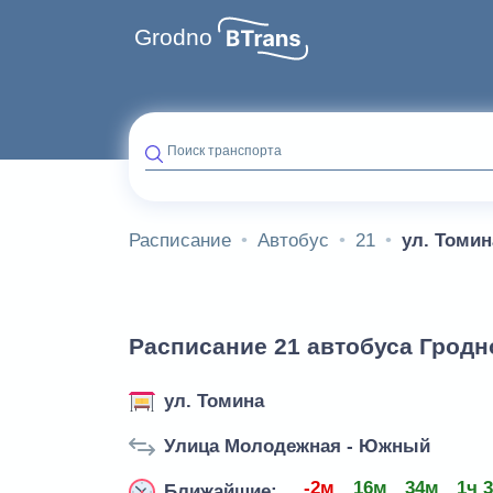
Grodno
Поиск транспорта
Расписание
Автобус
21
ул. Томин
Расписание 21 автобуса Гродно
ул. Томина
Улица Молодежная - Южный
-2м
16м
34м
1ч 
Ближайшие: