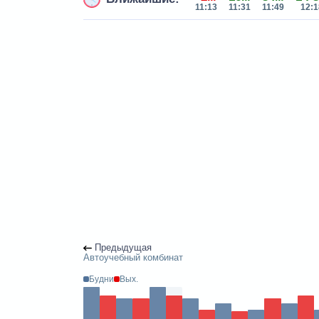
11:13
11:31
11:49
12:1
Предыдущая
Автоучебный комбинат
Будни
Вых.