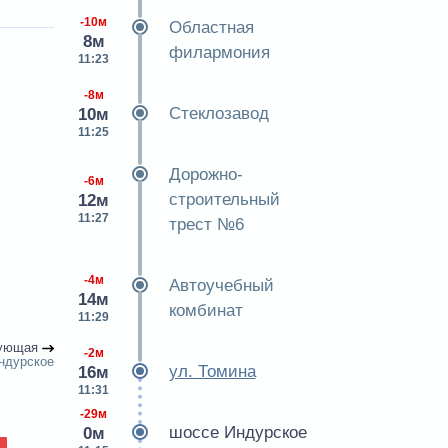
-10м
Областная
8м
филармония
11:23
-8м
Стеклозавод
10м
11:25
Дорожно-
-6м
строительный
12м
11:27
трест №6
-4м
Автоучебный
14м
комбинат
11:29
ующая
-2м
ндурское
ул. Томина
16м
11:31
-29м
шоссе Индурское
0м