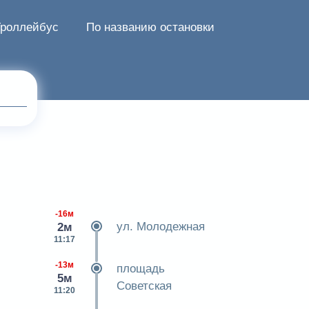
Троллейбус
По названию остановки
-16м
ул. Молодежная
2м
11:17
-13м
площадь
5м
Советская
11:20