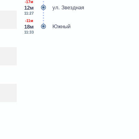
-17м
ул. Звездная
12м
11:27
-11м
Южный
18м
11:33