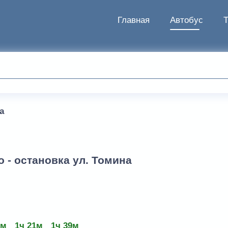
Главная
Автобус
а
 - остановка ул. Томина
3м
1ч 21м
1ч 39м