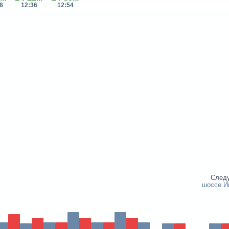
8
12:36
12:54
След
шоссе И