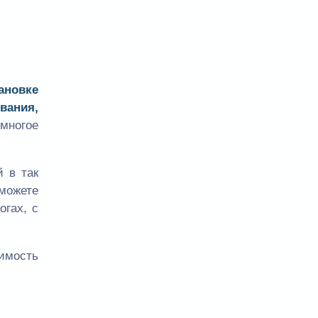
ановке
вания,
многое
 в так
сможете
огах, с
оимость