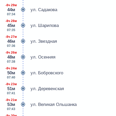
-8ч 29м
44м
ул. Садакова
07:34
-8ч 28м
45м
ул. Шарипова
07:35
-8ч 27м
46м
ул. Звездная
07:36
-8ч 26м
48м
ул. Осенняя
07:38
-8ч 24м
50м
ул. Бобровского
07:40
-8ч 23м
51м
ул. Деревенская
07:41
-8ч 21м
53м
ул. Великая Ольшанка
07:43
-8ч 20м