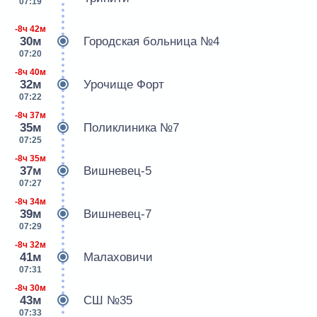
07:19
-8ч 42м
30м
Городская больница №4
07:20
-8ч 40м
32м
Урочище Форт
07:22
-8ч 37м
35м
Поликлиника №7
07:25
-8ч 35м
37м
Вишневец-5
07:27
-8ч 34м
39м
Вишневец-7
07:29
-8ч 32м
41м
Малаховичи
07:31
-8ч 30м
43м
СШ №35
07:33