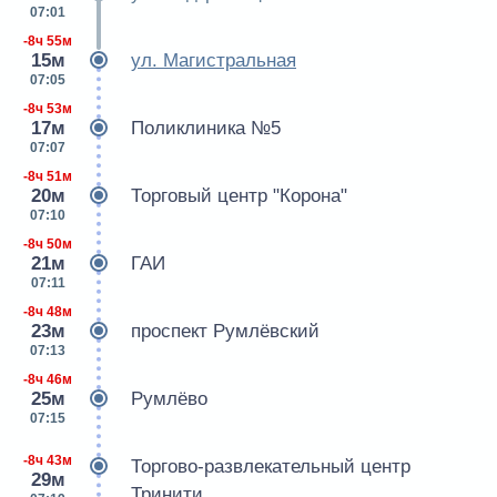
07:01
-8ч 55м
15м
ул. Магистральная
07:05
-8ч 53м
17м
Поликлиника №5
07:07
-8ч 51м
20м
Торговый центр "Корона"
07:10
-8ч 50м
21м
ГАИ
07:11
-8ч 48м
23м
проспект Румлёвский
07:13
-8ч 46м
25м
Румлёво
07:15
-8ч 43м
Торгово-развлекательный центр
29м
Тринити