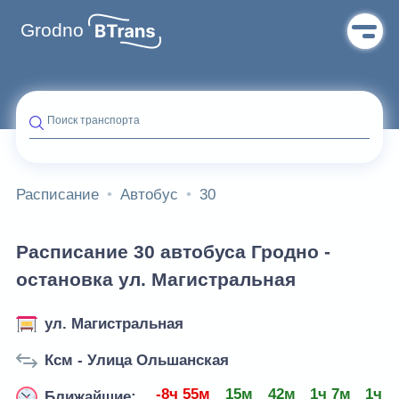
Grodno
Поиск транспорта
Расписание
Автобус
30
Расписание 30 автобуса Гродно -
остановка ул. Магистральная
ул. Магистральная
Ксм - Улица Ольшанская
-8ч 55м
15м
42м
1ч 7м
1ч 3
Ближайшие: