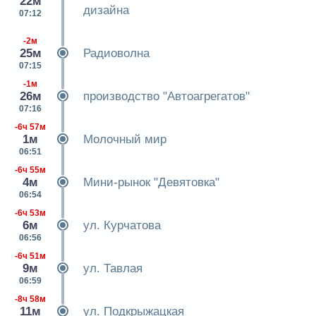
22м
дизайна
07:12
-2м
25м
Радиоволна
07:15
-1м
26м
производство "Автоагрегатов"
07:16
-6ч 57м
1м
Молочный мир
06:51
-6ч 55м
4м
Мини-рынок "Девятовка"
06:54
-6ч 53м
6м
ул. Курчатова
06:56
-6ч 51м
9м
ул. Тавлая
06:59
-8ч 58м
11м
ул. Подкрыжацкая