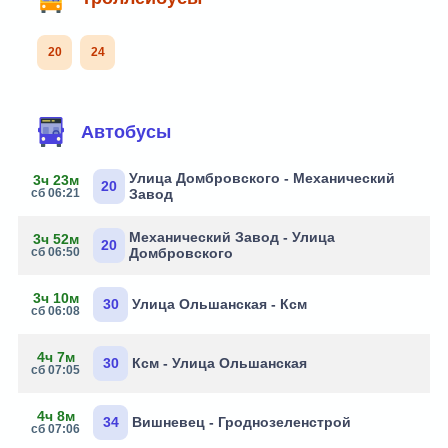
20
24
Автобусы
Улица Домбровского - Механический
3ч 23м
20
сб 06:21
Завод
Механический Завод - Улица
3ч 52м
20
сб 06:50
Домбровского
3ч 10м
30
Улица Ольшанская - Ксм
сб 06:08
4ч 7м
30
Ксм - Улица Ольшанская
сб 07:05
4ч 8м
34
Вишневец - Гроднозеленстрой
сб 07:06