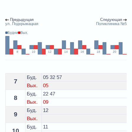
Предыдущая
Следующая
ул. Подкрыжацкая
Поликлиника №5
Будни
Вых.
8
10
12
14
16
18
20
Расписание 30 автобуса Гродно - остановка ул. Маги
Буд.
05
32
57
7
Вых.
05
Буд.
22
47
8
Вых.
09
Буд.
12
9
Вых.
Буд.
11
10