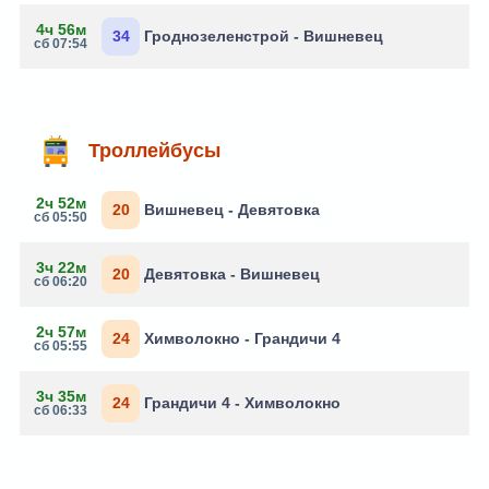
4ч 56м
34
Гроднозеленстрой - Вишневец
сб 07:54
Троллейбусы
2ч 52м
20
Вишневец - Девятовка
сб 05:50
3ч 22м
20
Девятовка - Вишневец
сб 06:20
2ч 57м
24
Химволокно - Грандичи 4
сб 05:55
3ч 35м
24
Грандичи 4 - Химволокно
сб 06:33