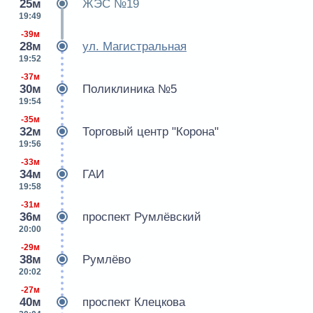
25м
ЖЭС №19
19:49
-39м
28м
ул. Магистральная
19:52
-37м
30м
Поликлиника №5
19:54
-35м
32м
Торговый центр "Корона"
19:56
-33м
34м
ГАИ
19:58
-31м
36м
проспект Румлёвский
20:00
-29м
38м
Румлёво
20:02
-27м
40м
проспект Клецкова