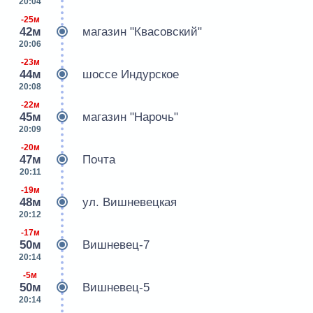
20:04
-25м
42м
магазин "Квасовский"
20:06
-23м
44м
шоссе Индурское
20:08
-22м
45м
магазин "Нарочь"
20:09
-20м
47м
Почта
20:11
-19м
48м
ул. Вишневецкая
20:12
-17м
50м
Вишневец-7
20:14
-5м
50м
Вишневец-5
20:14