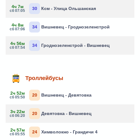
4ч 7м
30
Ксм - Улица Ольшанская
сб 07:05
4ч 8м
34
Вишневец - Гроднозеленстрой
сб 07:06
4ч 56м
34
Гроднозеленстрой - Вишневец
сб 07:54
Троллейбусы
2ч 52м
20
Вишневец - Девятовка
сб 05:50
3ч 22м
20
Девятовка - Вишневец
сб 06:20
2ч 57м
24
Химволокно - Грандичи 4
сб 05:55