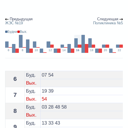
Предыдущая
Следующая
ЖЭС №19
Поликлиника №5
Будни
Вых.
6
8
10
12
14
16
18
20
22
Расписание 34 автобуса Гродно - остановка ул. Маги
Буд.
07
54
6
Вых.
Буд.
19
39
7
Вых.
54
Буд.
03
28
48
58
8
Вых.
Буд.
13
33
43
9