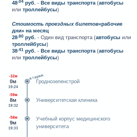
.04
48
руб.
-
Все виды транспорта
(
автобусы
или
троллейбусы
)
Стоимость проездных билетов
«рабочие
дни» на месяц
.80
28
руб.
- Один вид транспорта (
автобусы
или
троллейбусы
)
.41
38
руб.
-
Все виды транспорта
(
автобусы
или
троллейбусы
)
в гараж
-32м
0м
Гроднозеленстрой
19:24
-59м
8м
Университетская клиника
19:32
-58м
Учебный корпус медицинского
9м
университета
19:33