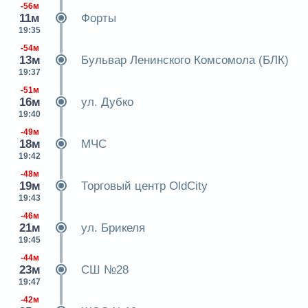
-56м
11м
Форты
19:35
-54м
13м
Бульвар Ленинского Комсомола (БЛК)
19:37
-51м
16м
ул. Дубко
19:40
-49м
18м
МЧС
19:42
-48м
19м
Торговый центр OldCity
19:43
-46м
21м
ул. Брикеля
19:45
-44м
23м
СШ №28
19:47
-42м