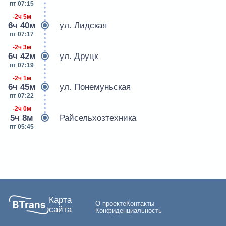
пт 07:15
-2ч 5м
6ч 40м
ул. Лидская
пт 07:17
-2ч 3м
6ч 42м
ул. Друцк
пт 07:19
-2ч 1м
6ч 45м
ул. Понемуньская
пт 07:22
-2ч 0м
5ч 8м
Райсельхозтехника
пт 05:45
Карта
О проекте
Контакты
сайта
Конфиденциальность