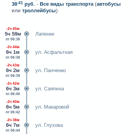
.41
38
руб.
-
Все виды транспорта
(
автобусы
или
троллейбусы
)
-2ч 45м
5ч 59м
Лапенки
пт 06:36
-2ч 44м
6ч 1м
ул. Асфальтная
пт 06:38
-2ч 43м
6ч 2м
ул. Панченко
пт 06:39
-2ч 42м
6ч 3м
ул. Саяпина
пт 06:40
-2ч 40м
6ч 5м
ул. Макаровой
пт 06:42
-2ч 38м
6ч 7м
ул. Глухова
пт 06:44