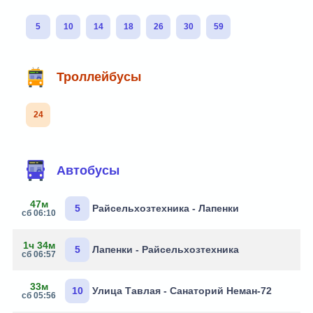
5
10
14
18
26
30
59
Троллейбусы
24
Автобусы
47м
5
Райсельхозтехника - Лапенки
сб 06:10
1ч 34м
5
Лапенки - Райсельхозтехника
сб 06:57
33м
10
Улица Тавлая - Санаторий Неман-72
сб 05:56