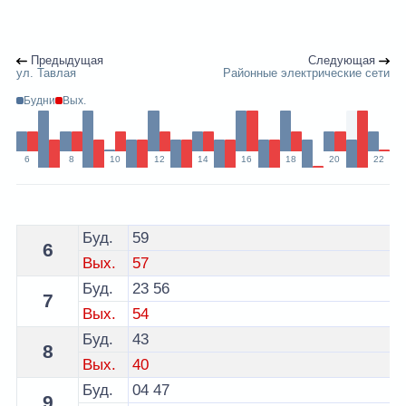
Предыдущая
Следующая
ул. Тавлая
Районные электрические сети
Будни
Вых.
6
8
10
12
14
16
18
20
22
Расписание 5 автобуса Гродно - остановка ул. Подкр
Буд.
59
6
Вых.
57
Буд.
23
56
7
Вых.
54
Буд.
43
8
Вых.
40
Буд.
04
47
9