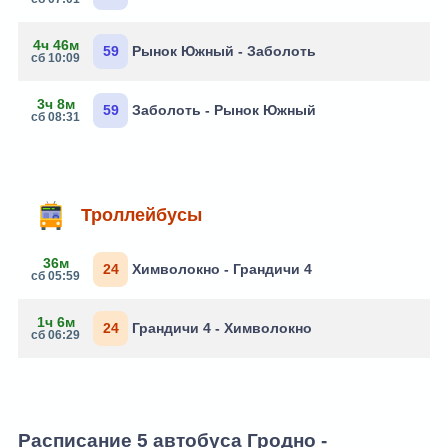
4ч 46м
59
Рынок Южный - Заболоть
сб 10:09
3ч 8м
59
Заболоть - Рынок Южный
сб 08:31
Троллейбусы
36м
24
Химволокно - Грандичи 4
сб 05:59
1ч 6м
24
Грандичи 4 - Химволокно
сб 06:29
Расписание 5 автобуса Гродно -