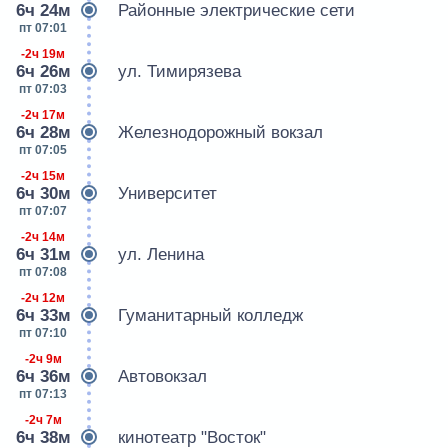
6ч 24м
Районные электрические сети
пт 07:01
-2ч 19м
6ч 26м
ул. Тимирязева
пт 07:03
-2ч 17м
6ч 28м
Железнодорожный вокзал
пт 07:05
-2ч 15м
6ч 30м
Университет
пт 07:07
-2ч 14м
6ч 31м
ул. Ленина
пт 07:08
-2ч 12м
6ч 33м
Гуманитарный колледж
пт 07:10
-2ч 9м
6ч 36м
Автовокзал
пт 07:13
-2ч 7м
6ч 38м
кинотеатр "Восток"