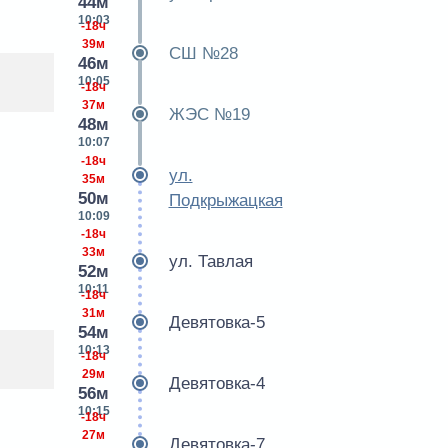
44м
10:03
-18ч
39м
СШ №28
46м
10:05
-18ч
37м
ЖЭС №19
48м
10:07
-18ч
ул.
35м
50м
Подкрыжацкая
10:09
-18ч
33м
ул. Тавлая
52м
10:11
-18ч
31м
Девятовка-5
54м
10:13
-18ч
29м
Девятовка-4
56м
10:15
-18ч
27м
Девятовка-7