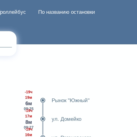
Троллейбус
По названию остановки
-19ч
19м
Рынок "Южный"
6м
09:25
-19ч
17м
ул. Домейко
8м
09:27
-19ч
16м