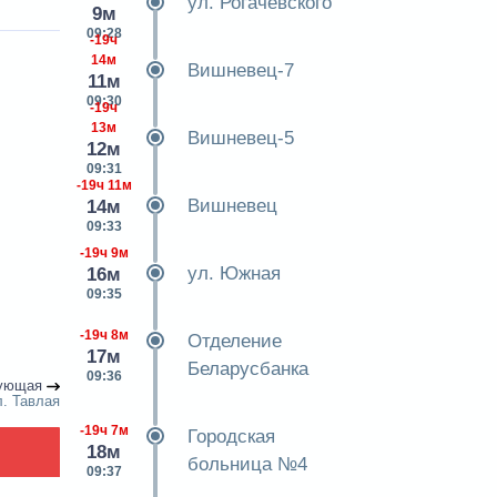
ул. Рогачевского
9м
09:28
-19ч
14м
Вишневец-7
11м
09:30
-19ч
13м
Вишневец-5
12м
09:31
-19ч 11м
Вишневец
14м
09:33
-19ч 9м
ул. Южная
16м
09:35
-19ч 8м
Отделение
17м
Беларусбанка
09:36
ующая
л. Тавлая
-19ч 7м
Городская
18м
больница №4
09:37