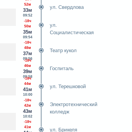
52м
ул. Свердлова
33м
09:52
-18ч
ул.
50м
35м
Социалистическая
09:54
-18ч
48м
Театр кукол
37м
09:56
-18ч
46м
Госпиталь
39м
09:58
-18ч
44м
ул. Терешковой
41м
10:00
-18ч
Электротехнический
42м
43м
колледж
10:02
-18ч
41м
ул. Брикеля