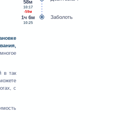
58м
10:17
-59м
Заболоть
1ч 6м
10:25
ановке
вания,
многое
 в так
сможете
огах, с
оимость