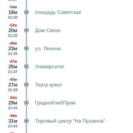
-54м
18м
площадь Советская
21:30
-52м
20м
Дом Связи
21:32
-49м
23м
ул. Ленина
21:35
-47м
25м
Университет
21:37
-45м
27м
Театр кукол
21:39
-42м
29м
ГродноХлебПром
21:41
-40м
31м
Торговый центр "На Пушкина"
21:43