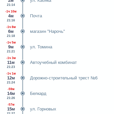
2м
ул. Кабяка
21:14
-1ч 10м
4м
Почта
21:16
-1ч 8м
6м
магазин "Нарочь"
21:18
-1ч 5м
9м
ул. Томина
21:21
-1ч 3м
11м
Автоучебный комбинат
21:23
-1ч 1м
12м
Дорожно-строительный трест №6
21:24
-59м
14м
Белкард
21:26
-57м
15м
ул. Горновых
21:27