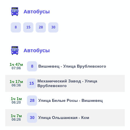
Автобусы
8
15
28
30
Автобусы
1ч 47м
8
Вишневец - Улица Врублевского
07:06
Механический Завод - Улица
1ч 17м
15
06:36
Врублевского
1ч 1м
28
Улица Белые Росы - Вишневец
06:20
1ч 7м
30
Улица Ольшанская - Ксм
06:26