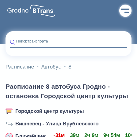
Grodno
Поиск транспорта
Расписание
Автобус
8
Расписание 8 автобуса Гродно -
остановка Городской центр культуры
Городской центр культуры
Вишневец - Улица Врублевского
-31м
39м
2ч 9м
9ч 54м
10ч 
Ближайшие: