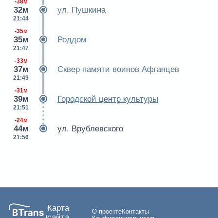
-38м
32м
ул. Пушкина
21:44
-35м
35м
Роддом
21:47
-33м
37м
Сквер памяти воинов Афганцев
21:49
-31м
39м
Городской центр культуры
21:51
-24м
44м
ул. Врублевского
21:56
Карта
О проекте
Контакты
сайта