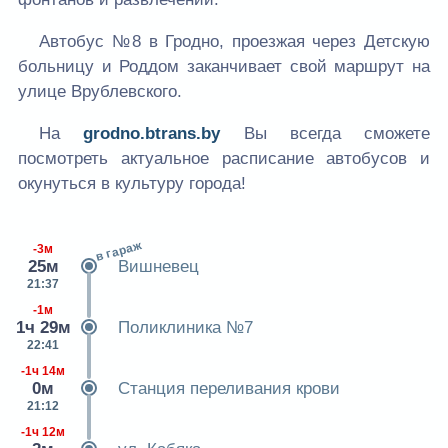
Автобус №8 в Гродно, проезжая через Детскую
больницу и Роддом заканчивает свой маршрут на
улице Врублевского.
На
grodno.btrans.by
Вы всегда сможете
посмотреть актуальное расписание автобусов и
окунуться в культуру города!
в гараж
-3м
25м
Вишневец
21:37
-1м
1ч 29м
Поликлиника №7
22:41
-1ч 14м
0м
Станция переливания крови
21:12
-1ч 12м