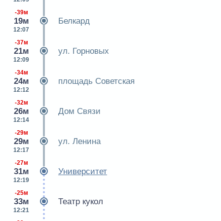
-39м
19м
Белкард
12:07
-37м
21м
ул. Горновых
12:09
-34м
24м
площадь Советская
12:12
-32м
26м
Дом Связи
12:14
-29м
29м
ул. Ленина
12:17
-27м
31м
Университет
12:19
-25м
33м
Театр кукол
12:21