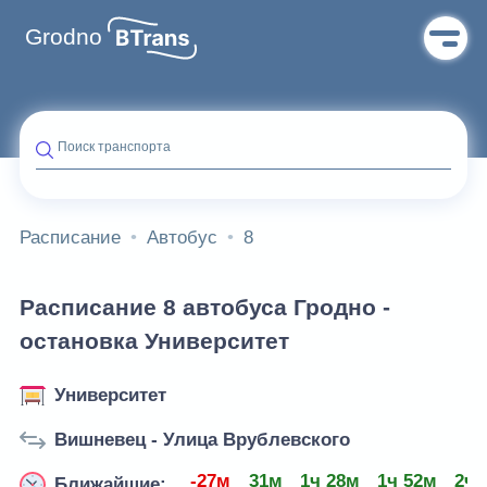
Grodno
Поиск транспорта
Расписание
Автобус
8
Расписание 8 автобуса Гродно -
остановка Университет
Университет
Вишневец - Улица Врублевского
-27м
31м
1ч 28м
1ч 52м
2ч 
Ближайшие: