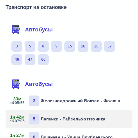
Транспорт на остановке
Автобусы
3
5
8
9
15
16
20
37
46
47
60
Автобусы
33м
3
Железнодорожный Вокзал - Фолюш
сб 05:56
1ч 42м
5
Лапенки - Райсельхозтехника
сб 07:05
1ч 27м
8
Вишневец - Улица Врублевского