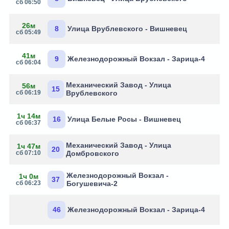
сб 06:50
26м
8
Улица Врублевского - Вишневец
сб 05:49
41м
9
Железнодорожный Вокзал - Зарица-4
сб 06:04
Механический Завод - Улица
56м
15
сб 06:19
Врублевского
1ч 14м
16
Улица Белые Росы - Вишневец
сб 06:37
Механический Завод - Улица
1ч 47м
20
сб 07:10
Домбровского
Железнодорожный Вокзал -
1ч 0м
37
сб 06:23
Богушевича-2
46
Железнодорожный Вокзал - Зарица-4