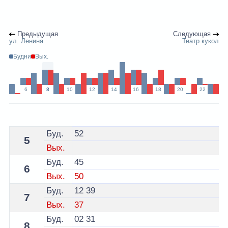
Предыдущая
Следующая
ул. Ленина
Театр кукол
Будни
Вых.
6
8
10
12
14
16
18
20
22
Расписание 8 автобуса Гродно - остановка Университ
Буд.
52
5
Вых.
Буд.
45
6
Вых.
50
Буд.
12
39
7
Вых.
37
Буд.
02
31
8