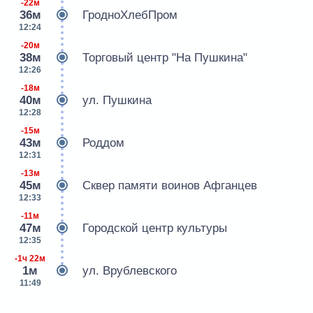
-22м
36м
ГродноХлебПром
12:24
-20м
38м
Торговый центр "На Пушкина"
12:26
-18м
40м
ул. Пушкина
12:28
-15м
43м
Роддом
12:31
-13м
45м
Сквер памяти воинов Афганцев
12:33
-11м
47м
Городской центр культуры
12:35
-1ч 22м
1м
ул. Врублевского
11:49