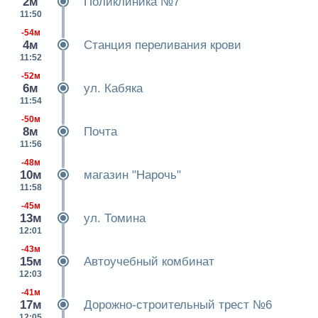
2м
Поликлиника №7
11:50
-54м
4м
Станция переливания крови
11:52
-52м
6м
ул. Кабяка
11:54
-50м
8м
Почта
11:56
-48м
10м
магазин "Нарочь"
11:58
-45м
13м
ул. Томина
12:01
-43м
15м
Автоучебный комбинат
12:03
-41м
17м
Дорожно-строительный трест №6
12:05