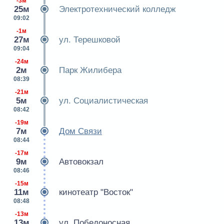
-3м
25м
Электротехнический колледж
09:02
-1м
27м
ул. Терешковой
09:04
-24м
2м
Парк Жилибера
08:39
-21м
5м
ул. Социалистическая
08:42
-19м
7м
Дом Связи
08:44
-17м
9м
Автовокзал
08:46
-15м
11м
кинотеатр "Восток"
08:48
-13м
13м
ул. Победоносная