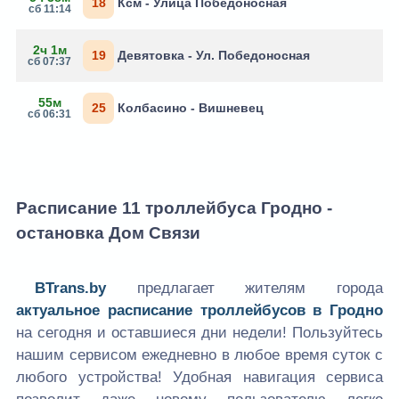
18
Ксм - Улица Победоносная
сб 11:14
2ч 1м
19
Девятовка - Ул. Победоносная
сб 07:37
55м
25
Колбасино - Вишневец
сб 06:31
Расписание 11 троллейбуса Гродно -
остановка Дом Связи
BTrans.by
предлагает жителям города
актуальное расписание троллейбусов в Гродно
на сегодня и оставшиеся дни недели! Пользуйтесь
нашим сервисом ежедневно в любое время суток с
любого устройства! Удобная навигация сервиса