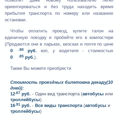
позволит даже новому пользователю легко
ориентироваться и без труда находить время
прибытия транспорта по номеру или названию
остановки.
Чтобы оплатить проезд, купите талон на
единичную поездку и пробейте его в компостере
(Продаются они в ларьках, киосках и почте по цене
.80
0
руб.
коп, у водителя - стоимостью
.85
0
руб.
).
Также Вы можете приобрести
Стоимость проездных билетов
на декаду
(10
дней):
.67
12
руб.
- Один вид транспорта (
автобусы
или
троллейбусы
)
.91
16
руб.
-
Все виды транспорта
(
автобусы
и
троллейбусы
)