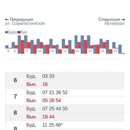
Предыдущая
Следующая
ул. Социалистическая
Автовокзал
Будни
Вых.
0
6
8
10
12
14
16
18
20
22
Расписание 11 троллейбуса Гродно - остановка Дом 
Буд.
03
33
6
Вых.
16
Буд.
07
21
36
52
7
Вых.
05
28
54
Буд.
07
25
44
55
8
Вых.
18
44
Буд.
11
25
46*
9