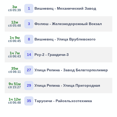
3м
1
Вишневец - Механический Завод
сб 05:39
12м
3
Фолюш - Железнодорожный Вокзал
сб 05:48
1ч 9м
8
Вишневец - Улица Врублевского
сб 06:45
1ч 7м
14
Рсу-2 - Грандичи-3
сб 06:43
35м
27
Улица Репина - Завод Белвторполимер
сб 06:11
9ч 51м
29
Улица Репина - Улица Пригородная
сб 15:27
1ч 12м
35
Тарусичи - Райсельхозтехника
сб 06:48