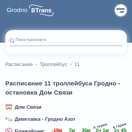
Grodno
Поиск транспорта
Расписание
Троллейбус
11
Расписание 11 троллейбуса Гродно -
остановка Дом Связи
Дом Связи
Девятовка - Гродно Азот
в гараж
в гараж
-19м
7м
35м
1ч 1м
1ч 45м
Ближайшие: