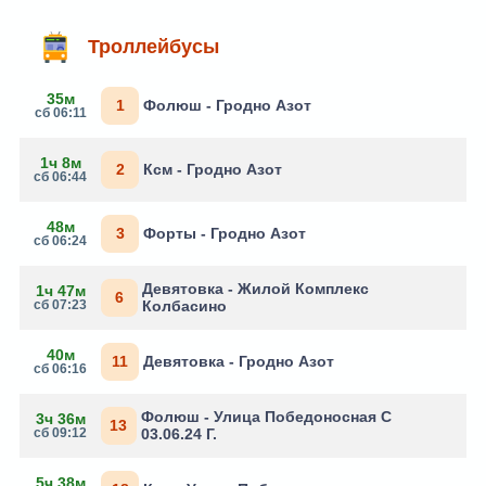
Троллейбусы
35м
1
Фолюш - Гродно Азот
сб 06:11
1ч 8м
2
Ксм - Гродно Азот
сб 06:44
48м
3
Форты - Гродно Азот
сб 06:24
Девятовка - Жилой Комплекс
1ч 47м
6
сб 07:23
Колбасино
40м
11
Девятовка - Гродно Азот
сб 06:16
Фолюш - Улица Победоносная С
3ч 36м
13
сб 09:12
03.06.24 Г.
5ч 38м