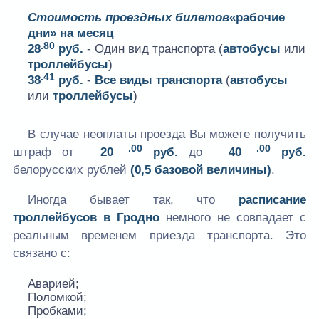
Стоимость проездных билетов
«рабочие
дни» на месяц
.80
28
руб.
- Один вид транспорта (
автобусы
или
троллейбусы
)
.41
38
руб.
-
Все виды транспорта
(
автобусы
или
троллейбусы
)
В случае неоплаты проезда Вы можете получить
.00
.00
штраф от
20
руб.
до
40
руб.
белорусских рублей
(0,5 базовой величины)
.
Иногда бывает так, что
расписание
троллейбусов в Гродно
немного не совпадает с
реальным временем приезда транспорта. Это
связано с:
Аварией;
Поломкой;
Пробками;