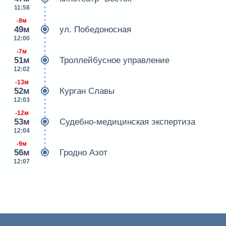
11:58
-9м
49м
ул. Победоносная
12:00
-7м
51м
Троллейбусное управление
12:02
-13м
52м
Курган Славы
12:03
-12м
53м
Судебно-медицинская экспертиза
12:04
-9м
56м
Гродно Азот
12:07