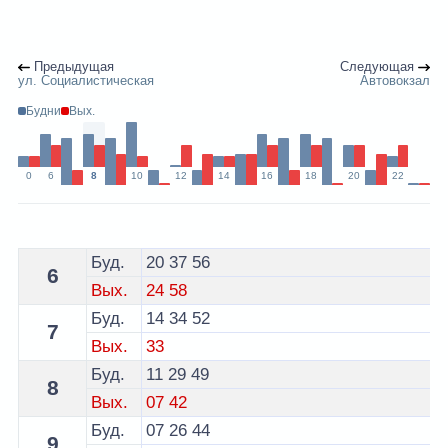
Предыдущая
Следующая
ул. Социалистическая
Автовокзал
Будни
Вых.
0
6
8
10
12
14
16
18
20
22
Расписание 3 троллейбуса Гродно - остановка Дом С
Буд.
20
37
56
6
Вых.
24
58
Буд.
14
34
52
7
Вых.
33
Буд.
11
29
49
8
Вых.
07
42
Буд.
07
26
44
9