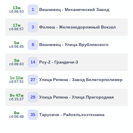
13м
1
Вишневец - Механический Завод
сб 06:53
17м
3
Фолюш - Железнодорожный Вокзал
сб 06:57
5м
8
Вишневец - Улица Врублевского
сб 06:45
3м
14
Рсу-2 - Грандичи-3
сб 06:43
1ч 11м
27
Улица Репина - Завод Белвторполимер
сб 07:51
8ч 47м
29
Улица Репина - Улица Пригородная
сб 15:27
8м
35
Тарусичи - Райсельхозтехника
сб 06:48