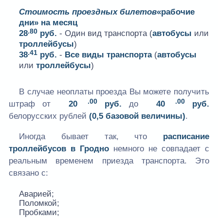
Стоимость проездных билетов
«рабочие
дни» на месяц
.80
28
руб.
- Один вид транспорта (
автобусы
или
троллейбусы
)
.41
38
руб.
-
Все виды транспорта
(
автобусы
или
троллейбусы
)
В случае неоплаты проезда Вы можете получить
.00
.00
штраф от
20
руб.
до
40
руб.
белорусских рублей
(0,5 базовой величины)
.
Иногда бывает так, что
расписание
троллейбусов в Гродно
немного не совпадает с
реальным временем приезда транспорта. Это
связано с:
Аварией;
Поломкой;
Пробками;