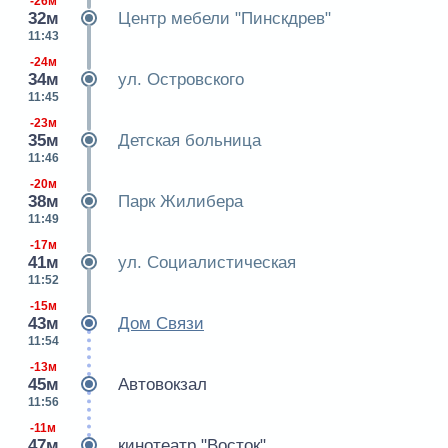
-26м
32м
Центр мебели "Пинскдрев"
11:43
-24м
34м
ул. Островского
11:45
-23м
35м
Детская больница
11:46
-20м
38м
Парк Жилибера
11:49
-17м
41м
ул. Социалистическая
11:52
-15м
43м
Дом Связи
11:54
-13м
45м
Автовокзал
11:56
-11м
47м
кинотеатр "Восток"