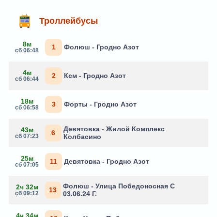
Троллейбусы
8м
1
Фолюш - Гродно Азот
сб 06:48
4м
2
Ксм - Гродно Азот
сб 06:44
18м
3
Форты - Гродно Азот
сб 06:58
Девятовка - Жилой Комплекс
43м
6
сб 07:23
Колбасино
25м
11
Девятовка - Гродно Азот
сб 07:05
Фолюш - Улица Победоносная С
2ч 32м
13
сб 09:12
03.06.24 Г.
4ч 34м