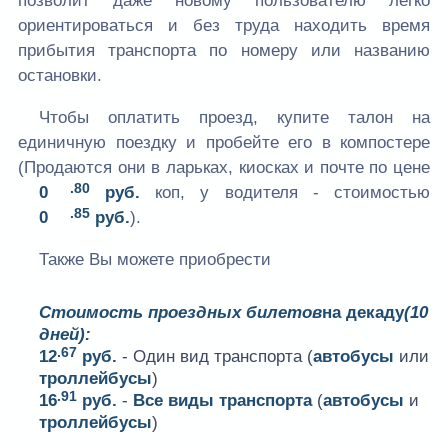
позволит даже новому пользователю легко
ориентироваться и без труда находить время
прибытия транспорта по номеру или названию
остановки.
Чтобы оплатить проезд, купите талон на
единичную поездку и пробейте его в компостере
(Продаются они в ларьках, киосках и почте по цене
.80
0
руб.
коп, у водителя - стоимостью
.85
0
руб.
).
Также Вы можете приобрести
Стоимость проездных билетов
на декаду
(10
дней):
.67
12
руб.
- Один вид транспорта (
автобусы
или
троллейбусы
)
.91
16
руб.
-
Все виды транспорта
(
автобусы
и
троллейбусы
)