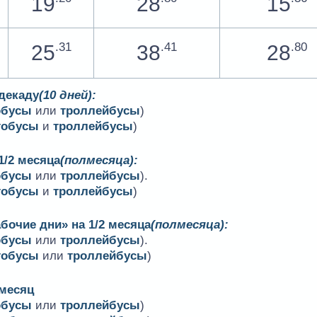
19
28
15
.31
.41
.80
25
38
28
 декаду
(10 дней):
обусы
или
троллейбусы
)
тобусы
и
троллейбусы
)
1/2 месяца
(полмесяца):
обусы
или
троллейбусы
).
тобусы
и
троллейбусы
)
бочие дни» на 1/2 месяца
(полмесяца):
обусы
или
троллейбусы
).
тобусы
или
троллейбусы
)
 месяц
обусы
или
троллейбусы
)