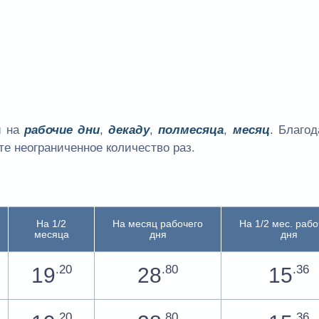
ы
на
рабочие дни
,
декаду
,
полмесяца
,
месяц
. Благо
е неограниченное количество раз.
На 1/2
На месяц рабочего
На 1/2 мес. рабо
месяца
дня
дня
.20
.80
.36
19
28
15
.20
.80
.36