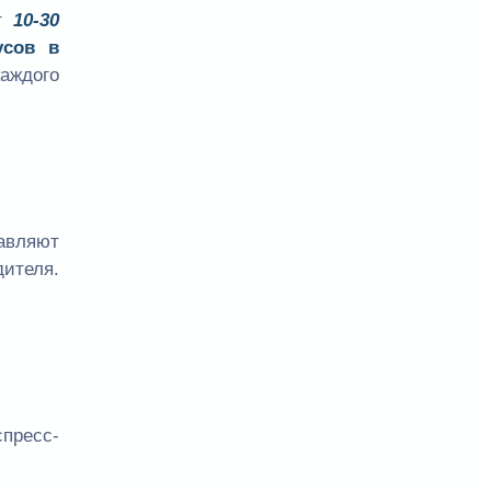
ет
10-30
усов в
аждого
авляют
ителя.
спресс-