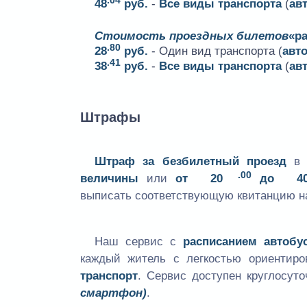
48
руб.
-
Все виды транспорта
(
ав
Стоимость проездных билетов
«р
.80
28
руб.
- Один вид транспорта (
авт
.41
38
руб.
-
Все виды транспорта
(
ав
Штрафы
Штраф за безбилетный проезд
в а
.00
величины
или
от
20
до
4
выписать соответствующую квитанцию на
Наш сервис с
расписанием автобу
каждый житель с легкостью ориентир
транспорт
. Сервис доступен круглосут
смартфон)
.