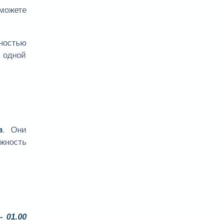
сможете
ностью
 одной
в
. Они
жность
- 01.00