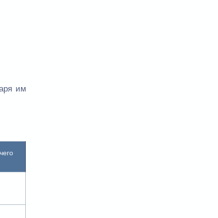
даря им
чего