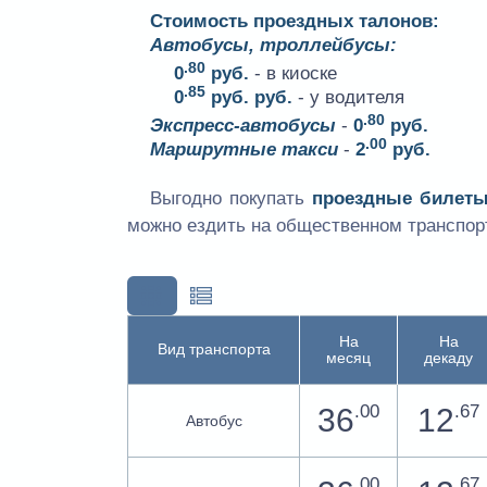
Стоимость проездных талонов:
Автобусы, троллейбусы:
.80
0
руб.
- в киоске
.85
0
руб.
руб.
- у водителя
.80
Экспресс-автобусы
-
0
руб.
.00
Маршрутные такси
-
2
руб.
Выгодно покупать
проездные билет
можно ездить на общественном транспорт
На
На
Вид транспорта
месяц
декаду
.00
.67
36
12
Автобус
.00
.67