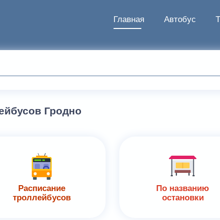
Главная
Автобус
лейбусов Гродно
Расписание
По названию
троллейбусов
остановки