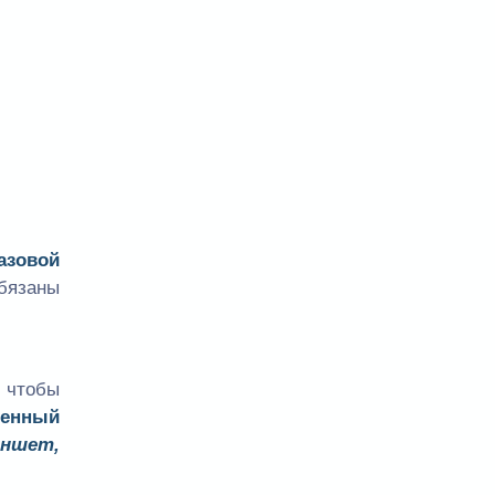
азовой
бязаны
 чтобы
венный
аншет,