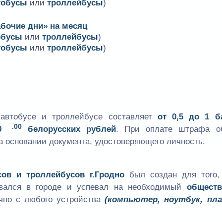
тобусы
или
троллейбусы
)
абочие дни» на месяц
обусы
или
троллейбусы
)
тобусы
или
троллейбусы
)
втобусе и троллейбусе составляет
от 0,5 до 1 б
.00
0
белорусских рублей
. При оплате штрафа о
 основании документа, удостоверяющего личность.
сов и троллейбусов г.Гродно
был создан для того,
овался в городе и успевал на необходимый
общест
очно с любого устройства
(компьютер, ноутбук, пл