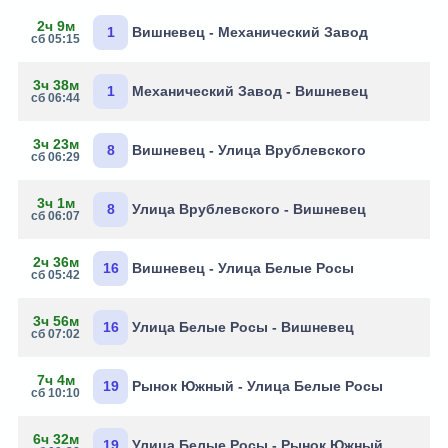
2ч 9м
1
Вишневец - Механический Завод
сб 05:15
3ч 38м
1
Механический Завод - Вишневец
сб 06:44
3ч 23м
8
Вишневец - Улица Врублевского
сб 06:29
3ч 1м
8
Улица Врублевского - Вишневец
сб 06:07
2ч 36м
16
Вишневец - Улица Белые Росы
сб 05:42
3ч 56м
16
Улица Белые Росы - Вишневец
сб 07:02
7ч 4м
19
Рынок Южный - Улица Белые Росы
сб 10:10
6ч 32м
19
Улица Белые Росы - Рынок Южный