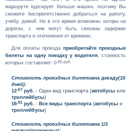
маршруте курсирует больше машин, поэтому Вы
сможете беспрепятственно добраться на работу,
учебу, домой. Но в это время возможны заторы на
дорогах, с чем могут быть связаны задержки
транспорта и отклонения от времени.
Для оплаты проезда
приобретайте проездные
билеты на одну поездку у водителя
, стоимость
.85 руб.
которых составляет:
0
Стоимость проездных билетов
на декаду
(10
дней):
.67
12
руб.
- Один вид транспорта (
автобусы
или
троллейбусы
)
.91
16
руб.
-
Все виды транспорта
(
автобусы
и
троллейбусы
)
Стоимость проездных билетов
на 1/2
месяца
(полмесяца):