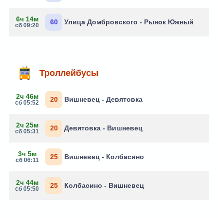
6ч 14м
60
Улица Домбровского - Рынок Южный
сб 09:20
Троллейбусы
2ч 46м
20
Вишневец - Девятовка
сб 05:52
2ч 25м
20
Девятовка - Вишневец
сб 05:31
3ч 5м
25
Вишневец - Колбасино
сб 06:11
2ч 44м
25
Колбасино - Вишневец
сб 05:50