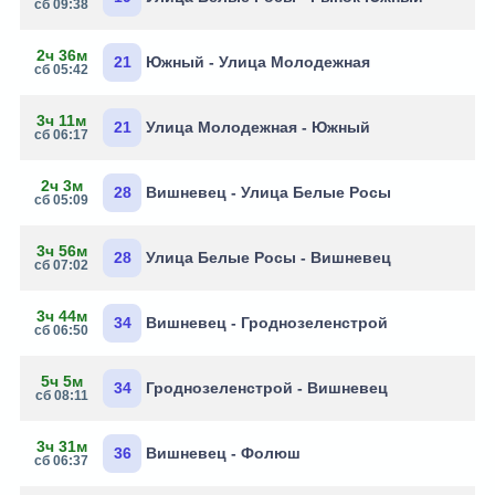
сб 09:38
2ч 36м
21
Южный - Улица Молодежная
сб 05:42
3ч 11м
21
Улица Молодежная - Южный
сб 06:17
2ч 3м
28
Вишневец - Улица Белые Росы
сб 05:09
3ч 56м
28
Улица Белые Росы - Вишневец
сб 07:02
3ч 44м
34
Вишневец - Гроднозеленстрой
сб 06:50
5ч 5м
34
Гроднозеленстрой - Вишневец
сб 08:11
3ч 31м
36
Вишневец - Фолюш
сб 06:37