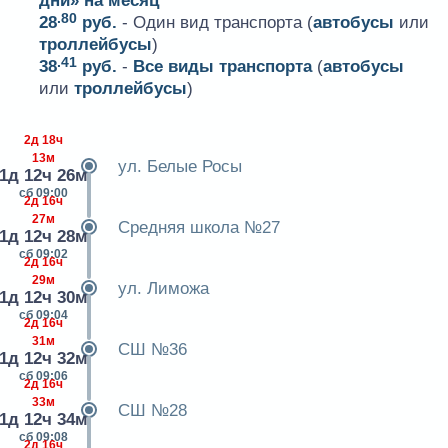
дни» на месяц
.80
28
руб.
- Один вид транспорта (
автобусы
или
троллейбусы
)
.41
38
руб.
-
Все виды транспорта
(
автобусы
или
троллейбусы
)
2д 18ч
13м
ул. Белые Росы
1д 12ч 26м
сб 09:00
2д 16ч
27м
Средняя школа №27
1д 12ч 28м
сб 09:02
2д 16ч
29м
ул. Лиможа
1д 12ч 30м
сб 09:04
2д 16ч
31м
СШ №36
1д 12ч 32м
сб 09:06
2д 16ч
33м
СШ №28
1д 12ч 34м
сб 09:08
2д 16ч