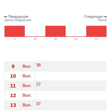
Предыдущая
Следующая
шоссе Индурское
Почта
9
10
11
12
13
Расписание 19 автобуса Гродно - остановка магазин "
38
9
Вых.
10
Вых.
27
11
Вых.
12
Вых.
37
13
Вых.