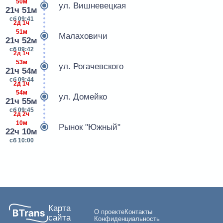
50м
ул. Вишневецкая
21ч 51м
сб 09:41
2д 1ч
51м
Малаховичи
21ч 52м
сб 09:42
2д 1ч
53м
ул. Рогачевского
21ч 54м
сб 09:44
2д 1ч
54м
ул. Домейко
21ч 55м
сб 09:45
2д 2ч
10м
Рынок "Южный"
22ч 10м
сб 10:00
Карта
О проекте
Контакты
сайта
Конфиденциальность