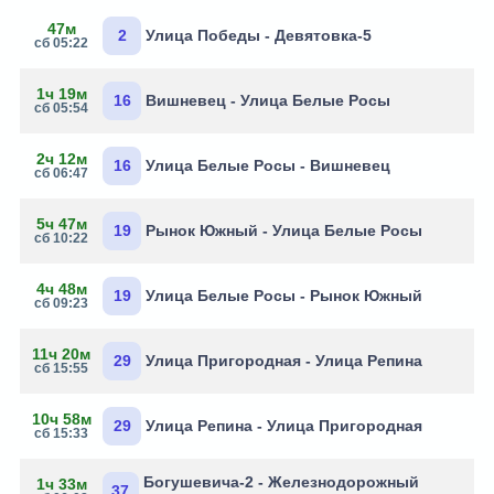
47м
2
Улица Победы - Девятовка-5
сб 05:22
1ч 19м
16
Вишневец - Улица Белые Росы
сб 05:54
2ч 12м
16
Улица Белые Росы - Вишневец
сб 06:47
5ч 47м
19
Рынок Южный - Улица Белые Росы
сб 10:22
4ч 48м
19
Улица Белые Росы - Рынок Южный
сб 09:23
11ч 20м
29
Улица Пригородная - Улица Репина
сб 15:55
10ч 58м
29
Улица Репина - Улица Пригородная
сб 15:33
Богушевича-2 - Железнодорожный
1ч 33м
37