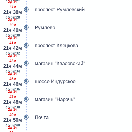
2д 1ч
37м
проспект Румлёвский
21ч 38м
сб 09:28
2д 1ч
39м
Румлёво
21ч 40м
сб 09:30
2д 1ч
41м
проспект Клецкова
21ч 42м
сб 09:32
2д 1ч
43м
магазин "Квасовский"
21ч 44м
сб 09:34
2д 1ч
45м
шоссе Индурское
21ч 46м
сб 09:36
2д 1ч
47м
магазин "Нарочь"
21ч 48м
сб 09:38
2д 1ч
49м
Почта
21ч 50м
сб 09:40
2д 1ч