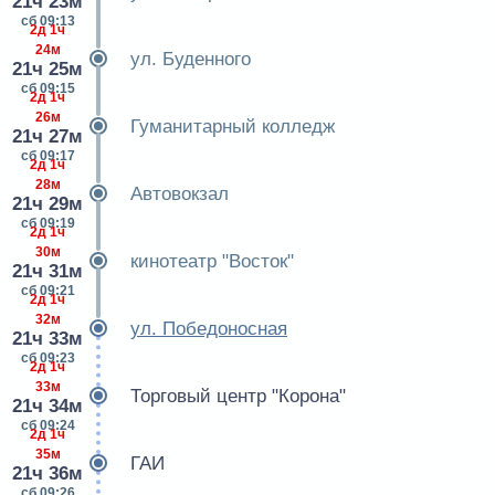
21ч 23м
сб 09:13
2д 1ч
24м
ул. Буденного
21ч 25м
сб 09:15
2д 1ч
26м
Гуманитарный колледж
21ч 27м
сб 09:17
2д 1ч
28м
Автовокзал
21ч 29м
сб 09:19
2д 1ч
30м
кинотеатр "Восток"
21ч 31м
сб 09:21
2д 1ч
32м
ул. Победоносная
21ч 33м
сб 09:23
2д 1ч
33м
Торговый центр "Корона"
21ч 34м
сб 09:24
2д 1ч
35м
ГАИ
21ч 36м
сб 09:26