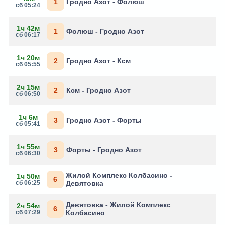
1
Гродно Азот - Фолюш
сб 05:24
1ч 42м
1
Фолюш - Гродно Азот
сб 06:17
1ч 20м
2
Гродно Азот - Ксм
сб 05:55
2ч 15м
2
Ксм - Гродно Азот
сб 06:50
1ч 6м
3
Гродно Азот - Форты
сб 05:41
1ч 55м
3
Форты - Гродно Азот
сб 06:30
Жилой Комплекс Колбасино -
1ч 50м
6
сб 06:25
Девятовка
Девятовка - Жилой Комплекс
2ч 54м
6
сб 07:29
Колбасино