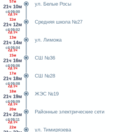
57м
ул. Белые Росы
21ч 10м
сб 09:00
2д 1ч
11м
Средняя школа №27
21ч 12м
сб 09:02
2д 1ч
13м
ул. Лиможа
21ч 14м
сб 09:04
2д 1ч
15м
СШ №36
21ч 16м
сб 09:06
2д 1ч
17м
СШ №28
21ч 18м
сб 09:08
2д 1ч
18м
ЖЭС №19
21ч 19м
сб 09:09
2д 1ч
20м
Районные электрические сети
21ч 21м
сб 09:11
2д 1ч
22м
ул. Тимирязева