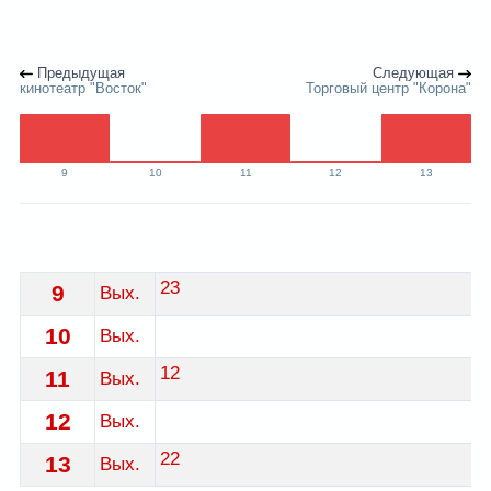
Предыдущая
Следующая
кинотеатр "Восток"
Торговый центр "Корона"
9
10
11
12
13
Расписание 19 автобуса Гродно - остановка ул. Побе
23
9
Вых.
10
Вых.
12
11
Вых.
12
Вых.
22
13
Вых.