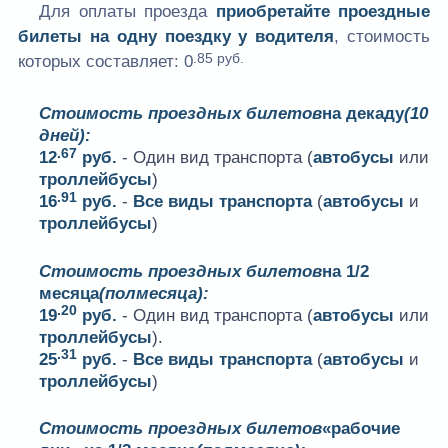
Для оплаты проезда
приобретайте проездные
билеты на одну поездку у водителя
, стоимость
.85 руб.
которых составляет:
0
Стоимость проездных билетов
на декаду
(10
дней):
.67
12
руб.
- Один вид транспорта (
автобусы
или
троллейбусы
)
.91
16
руб.
-
Все виды транспорта
(
автобусы
и
троллейбусы
)
Стоимость проездных билетов
на 1/2
месяца
(полмесяца):
.20
19
руб.
- Один вид транспорта (
автобусы
или
троллейбусы
).
.31
25
руб.
-
Все виды транспорта
(
автобусы
и
троллейбусы
)
Стоимость проездных билетов
«рабочие