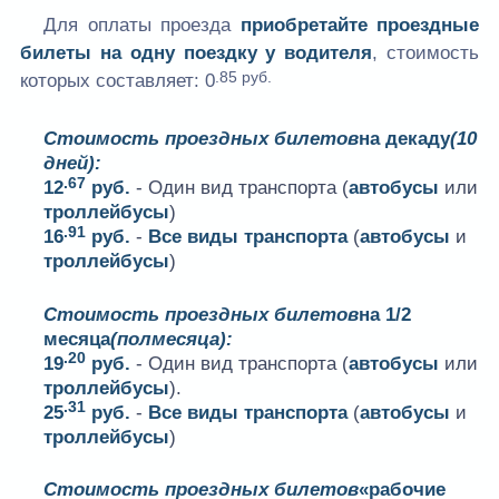
Для оплаты проезда
приобретайте проездные
билеты на одну поездку у водителя
, стоимость
.85 руб.
которых составляет:
0
Стоимость проездных билетов
на декаду
(10
дней):
.67
12
руб.
- Один вид транспорта (
автобусы
или
троллейбусы
)
.91
16
руб.
-
Все виды транспорта
(
автобусы
и
троллейбусы
)
Стоимость проездных билетов
на 1/2
месяца
(полмесяца):
.20
19
руб.
- Один вид транспорта (
автобусы
или
троллейбусы
).
.31
25
руб.
-
Все виды транспорта
(
автобусы
и
троллейбусы
)
Стоимость проездных билетов
«рабочие