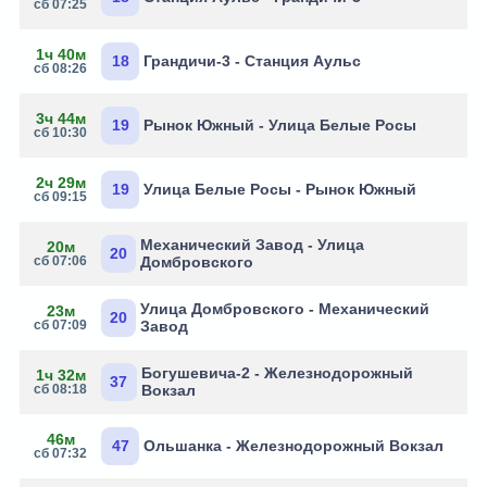
сб 07:25
1ч 40м
18
Грандичи-3 - Станция Аульс
сб 08:26
3ч 44м
19
Рынок Южный - Улица Белые Росы
сб 10:30
2ч 29м
19
Улица Белые Росы - Рынок Южный
сб 09:15
Механический Завод - Улица
20м
20
сб 07:06
Домбровского
Улица Домбровского - Механический
23м
20
сб 07:09
Завод
Богушевича-2 - Железнодорожный
1ч 32м
37
сб 08:18
Вокзал
46м
47
Ольшанка - Железнодорожный Вокзал
сб 07:32