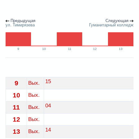
Предыдущая
Следующая
ул. Тимирязева
Гуманитарный колледж
9
10
11
12
13
Расписание 19 автобуса Гродно - остановка ул. Буден
15
9
Вых.
10
Вых.
04
11
Вых.
12
Вых.
14
13
Вых.