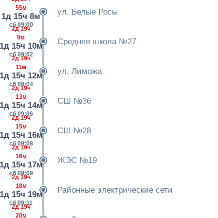
55м
ул. Белые Росы
1д 15ч 8м
сб 09:00
2д 19ч
9м
Средняя школа №27
1д 15ч 10м
сб 09:02
2д 19ч
11м
ул. Лиможа
1д 15ч 12м
сб 09:04
2д 19ч
13м
СШ №36
1д 15ч 14м
сб 09:06
2д 19ч
15м
СШ №28
1д 15ч 16м
сб 09:08
2д 19ч
16м
ЖЭС №19
1д 15ч 17м
сб 09:09
2д 19ч
18м
Районные электрические сети
1д 15ч 19м
сб 09:11
2д 19ч
20м