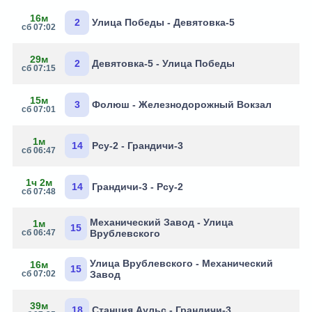
16м
2
Улица Победы - Девятовка-5
сб 07:02
29м
2
Девятовка-5 - Улица Победы
сб 07:15
15м
3
Фолюш - Железнодорожный Вокзал
сб 07:01
1м
14
Рсу-2 - Грандичи-3
сб 06:47
1ч 2м
14
Грандичи-3 - Рсу-2
сб 07:48
Механический Завод - Улица
1м
15
сб 06:47
Врублевского
Улица Врублевского - Механический
16м
15
сб 07:02
Завод
39м
18
Станция Аульс - Грандичи-3