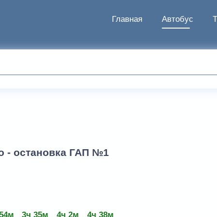
Главная
Автобус
о - остановка ГАП №1
 54м
3ч 35м
4ч 2м
4ч 38м