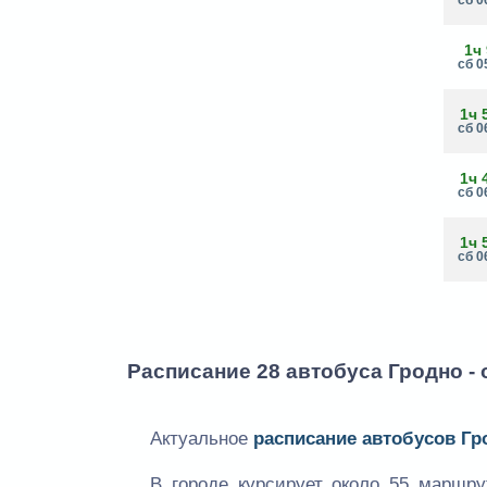
1ч
сб 0
1ч 
сб 0
1ч 
сб 0
1ч 
сб 0
Расписание 28 автобуса Гродно -
Актуальное
расписание автобусов Гр
В городе курсирует около 55 маршр