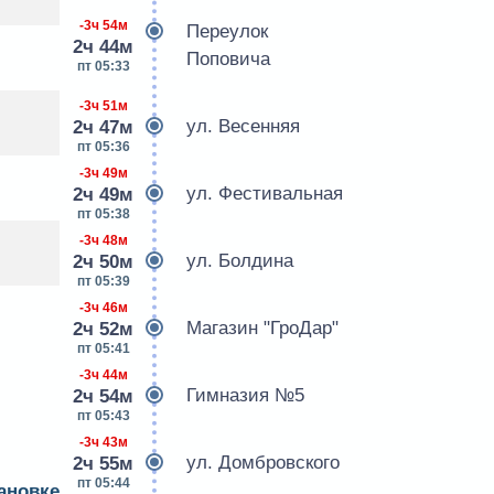
-3ч 54м
Переулок
2ч 44м
Поповича
пт 05:33
-3ч 51м
ул. Весенняя
2ч 47м
пт 05:36
-3ч 49м
ул. Фестивальная
2ч 49м
пт 05:38
-3ч 48м
ул. Болдина
2ч 50м
пт 05:39
-3ч 46м
Магазин "ГроДар"
2ч 52м
пт 05:41
-3ч 44м
Гимназия №5
2ч 54м
пт 05:43
-3ч 43м
ул. Домбровского
2ч 55м
пт 05:44
ановке