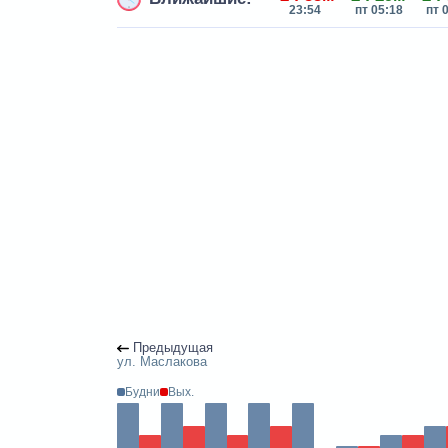
23:54
пт 05:18
пт 
Предыдущая
ул. Маслакова
Будни
Вых.