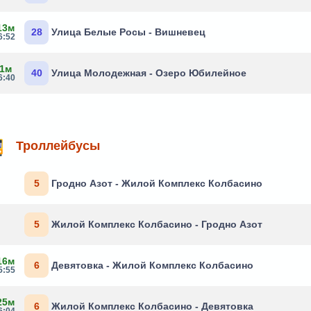
13м
28
Улица Белые Росы - Вишневец
6:52
 1м
40
Улица Молодежная - Озеро Юбилейное
6:40
Троллейбусы
5
Гродно Азот - Жилой Комплекс Колбасино
5
Жилой Комплекс Колбасино - Гродно Азот
16м
6
Девятовка - Жилой Комплекс Колбасино
5:55
25м
6
Жилой Комплекс Колбасино - Девятовка
6:04