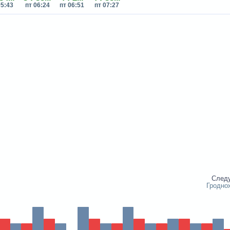
05:43
пт 06:24
пт 06:51
пт 07:27
След
Гродно