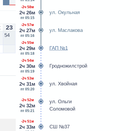
пт 05:14
-2ч 58м
ул. Окульная
2ч 26м
пт 05:15
-2ч 57м
2
23
ул. Маслакова
2ч 27м
54
пт 05:16
-2ч 55м
ГАП №1
2ч 29м
пт 05:18
-2ч 54м
Гродножилстрой
2ч 30м
пт 05:19
-2ч 53м
ул. Хвойная
2ч 31м
пт 05:20
-2ч 52м
ул. Ольги
2ч 32м
Соломовой
пт 05:21
-2ч 51м
СШ №37
2ч 33м