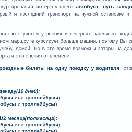
к курсирования интересующего
автобуса, путь следо
ервый и последний транспорт на нужной остановке и 
авлено с учетом утренних и вечерних наплывов людей
одном маршруте курсирует больше машин, поэтому Вы 
учебу, домой. Но в это время возможны заторы на дор
орта и отклонения от времени.
проездные билеты на одну поездку у водителя
, ст
 декаду
(10 дней):
обусы
или
троллейбусы
)
тобусы
и
троллейбусы
)
1/2 месяца
(полмесяца):
обусы
или
троллейбусы
).
тобусы
и
троллейбусы
)