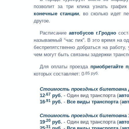
позволит за три клика узнать графи
конечные станции
, во сколько идет п
другое.
Расписание
автобусов г.Гродно
сост
называемый “час пик”. В это время на 
беспрепятственно добраться на работу, 
чем могут быть связаны задержки трансп
Для оплаты проезда
приобретайте 
.85 руб.
которых составляет:
0
Стоимость проездных билетов
на
.67
12
руб.
- Один вид транспорта (
авт
.91
16
руб.
-
Все виды транспорта
(
ав
Стоимость проездных билетов
на 
.20
19
руб.
- Один вид транспорта (
авт
.31
25
руб.
-
Все виды транспорта
(
ав