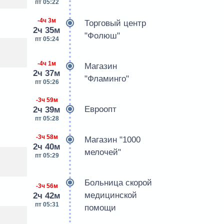
пт 05:22
-4ч 3м
Торговый центр
2ч 35м
"Фолюш"
пт 05:24
-4ч 1м
Магазин
2ч 37м
"Фламинго"
пт 05:26
-3ч 59м
Евроопт
2ч 39м
пт 05:28
-3ч 58м
Магазин "1000
2ч 40м
мелочей"
пт 05:29
Больница скорой
-3ч 56м
медицинской
2ч 42м
пт 05:31
помощи