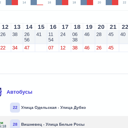
2
14
16
18
20
22
12
13
14
15
16
17
18
19
20
21
2
26
38
26
41
11
24
06
46
28
45
40
56
54
38
22
34
47
07
12
38
46
26
45
Автобусы
22
Улица Одельская - Улица Дубко
9м
28
Вишневец - Улица Белые Росы
5:18