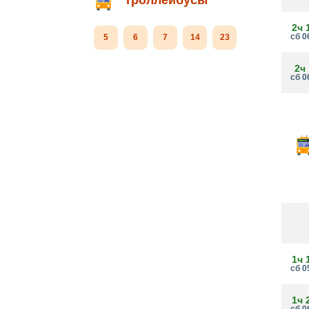
2ч 
сб 0
5
6
7
14
23
2ч
сб 0
1ч 
сб 0
1ч 
сб 0