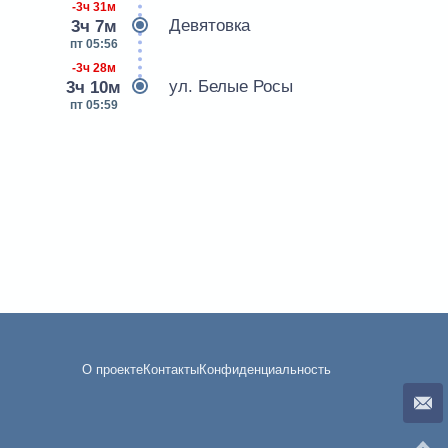
-3ч 31м
Девятовка
3ч 7м
пт 05:56
-3ч 28м
ул. Белые Росы
3ч 10м
пт 05:59
О проекте
Контакты
Конфиденциальность