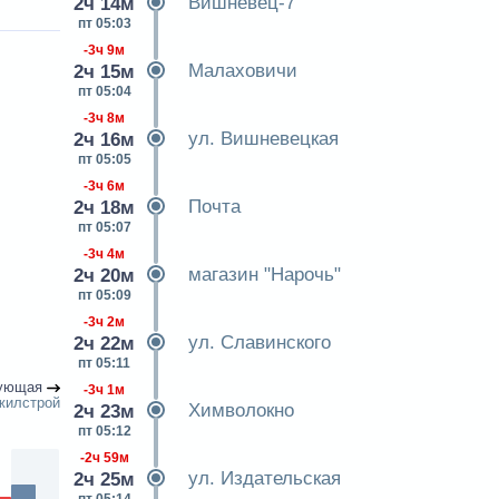
Вишневец-7
2ч 14м
пт 05:03
-3ч 9м
Малаховичи
2ч 15м
пт 05:04
-3ч 8м
ул. Вишневецкая
2ч 16м
пт 05:05
-3ч 6м
Почта
2ч 18м
пт 05:07
-3ч 4м
магазин "Нарочь"
2ч 20м
пт 05:09
-3ч 2м
ул. Славинского
2ч 22м
пт 05:11
ующая
-3ч 1м
жилстрой
Химволокно
2ч 23м
пт 05:12
-2ч 59м
ул. Издательская
2ч 25м