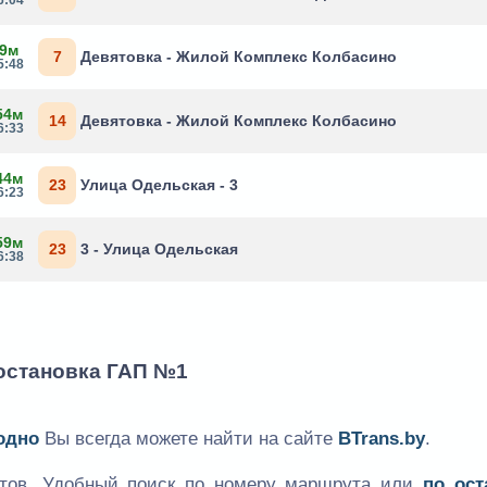
 9м
7
Девятовка - Жилой Комплекс Колбасино
5:48
54м
14
Девятовка - Жилой Комплекс Колбасино
6:33
44м
23
Улица Одельская - 3
6:23
59м
23
3 - Улица Одельская
6:38
 остановка ГАП №1
одно
Вы всегда можете найти на сайте
BTrans.by
.
утов. Удобный поиск по номеру маршрута или
по ост