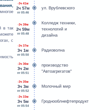
-3ч 41м
вания,
ул. Врублевского
2ч 57м
многое
пт 05:46
Колледж техники,
-3ч 39м
 в так
технологий и
2ч 59м
пт 05:48
сможете
дизайна
огах, с
-3ч 37м
Радиоволна
3ч 1м
пт 05:50
оимость
-3ч 36м
производство
3ч 2м
"Автоагрегатов"
пт 05:51
-3ч 35м
Молочный мир
3ч 3м
пт 05:52
-3ч 33м
Гроднооблнефтепродукт
3ч 5м
пт 05:54