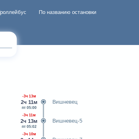
Троллейбус
По названию остановки
-3ч 13м
Вишневец
2ч 11м
пт 05:00
-3ч 11м
Вишневец-5
2ч 13м
пт 05:02
-3ч 10м