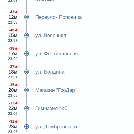
22:53
-43м
12м
Переулок Поповича
22:55
-40м
15м
ул. Весенняя
22:58
-38м
17м
ул. Фестивальная
23:00
-37м
18м
ул. Болдина
23:01
-35м
20м
Магазин "ГроДар"
23:03
-33м
22м
Гимназия №5
23:05
-32м
23м
ул. Домбровского
23:06