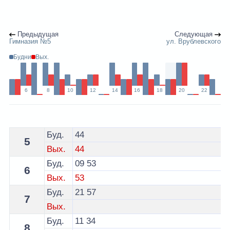
Предыдущая
Следующая
Гимназия №5
ул. Врублевского
Будни
Вых.
6
8
10
12
14
16
18
20
22
Расписание 28 автобуса Гродно - остановка ул. Домбр
Буд.
44
5
Вых.
44
Буд.
09
53
6
Вых.
53
Буд.
21
57
7
Вых.
Буд.
11
34
8