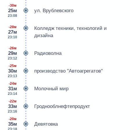
-30м
25м
ул. Врублевского
23:08
-28м
Колледж техники, технологий и
27м
дизайна
23:10
-26м
29м
Радиоволна
23:12
-25м
30м
производство "Автоагрегатов"
23:13
-24м
31м
Молочный мир
23:14
-22м
33м
Гроднооблнефтепродукт
23:16
-20м
35м
Девятовка
23:18