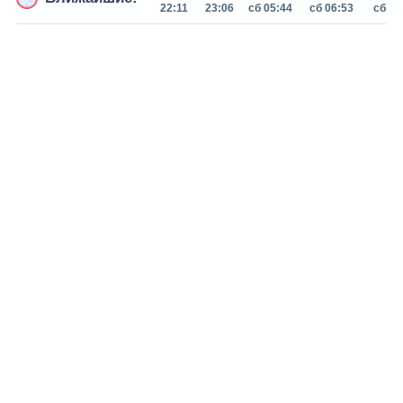
22:11
23:06
сб 05:44
сб 06:53
сб 08