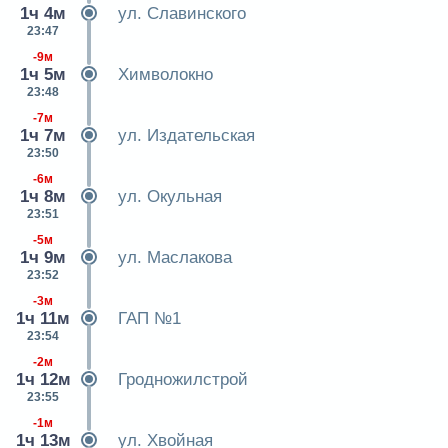
1ч 4м
ул. Славинского
23:47
-9м
1ч 5м
Химволокно
23:48
-7м
1ч 7м
ул. Издательская
23:50
-6м
1ч 8м
ул. Окульная
23:51
-5м
1ч 9м
ул. Маслакова
23:52
-3м
1ч 11м
ГАП №1
23:54
-2м
1ч 12м
Гродножилстрой
23:55
-1м
1ч 13м
ул. Хвойная