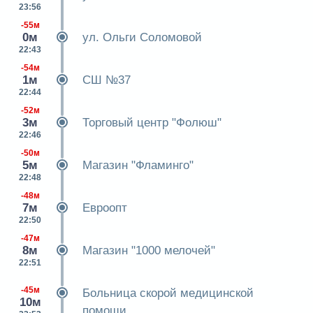
23:56
-55м
0м
ул. Ольги Соломовой
22:43
-54м
1м
СШ №37
22:44
-52м
3м
Торговый центр "Фолюш"
22:46
-50м
5м
Магазин "Фламинго"
22:48
-48м
7м
Евроопт
22:50
-47м
8м
Магазин "1000 мелочей"
22:51
-45м
Больница скорой медицинской
10м
помощи