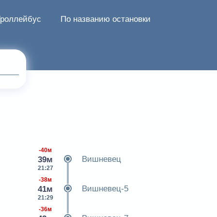
Троллейбус
По названию остановки
-40м
Вишневец
39м
21:27
-38м
Вишневец-5
41м
21:29
-36м