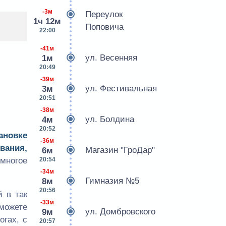
-3м
Переулок
1ч 12м
Поповича
22:00
-41м
ул. Весенняя
1м
20:49
-39м
ул. Фестивальная
3м
20:51
-38м
ул. Болдина
4м
20:52
ановке
-36м
вания,
Магазин "ГроДар"
6м
20:54
многое
-34м
Гимназия №5
8м
20:56
 в так
-33м
сможете
ул. Домбровского
9м
огах, с
20:57