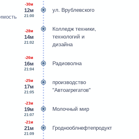
-30м
ул. Врублевского
12м
21:00
оимость
Колледж техники,
-28м
технологий и
14м
21:02
дизайна
-26м
Радиоволна
16м
21:04
-25м
производство
17м
"Автоагрегатов"
21:05
-23м
Молочный мир
19м
21:07
-21м
Гроднооблнефтепродукт
21м
21:09