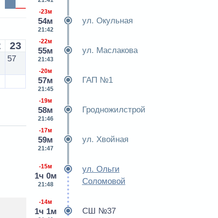
21:41
-23м
ул. Окульная
54м
21:42
-22м
2
23
ул. Маслакова
55м
57
21:43
-20м
ГАП №1
57м
21:45
-19м
Гродножилстрой
58м
21:46
-17м
ул. Хвойная
59м
21:47
-15м
ул. Ольги
1ч 0м
Соломовой
21:48
-14м
СШ №37
1ч 1м