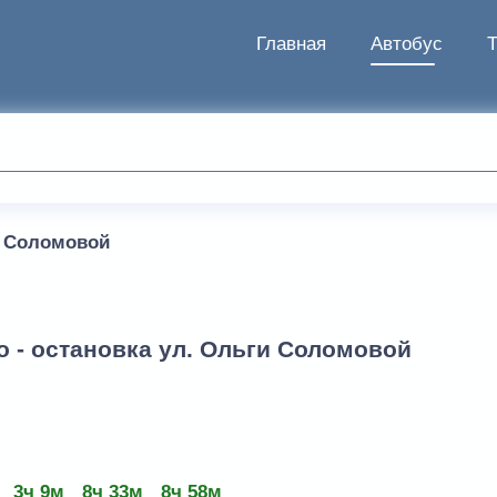
Главная
Автобус
и Соломовой
о - остановка ул. Ольги Соломовой
3ч 9м
8ч 33м
8ч 58м