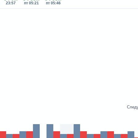
23:57
пт 05:21
пт 05:46
След