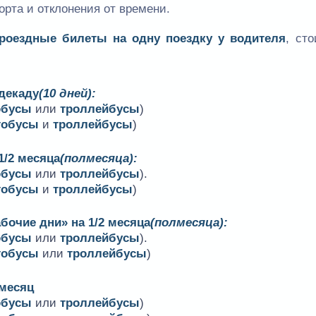
орта и отклонения от времени.
проездные билеты на одну поездку у водителя
, ст
 декаду
(10 дней):
обусы
или
троллейбусы
)
тобусы
и
троллейбусы
)
1/2 месяца
(полмесяца):
обусы
или
троллейбусы
).
тобусы
и
троллейбусы
)
бочие дни» на 1/2 месяца
(полмесяца):
обусы
или
троллейбусы
).
тобусы
или
троллейбусы
)
 месяц
обусы
или
троллейбусы
)