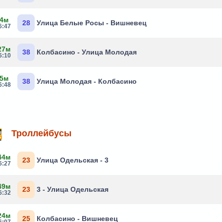
 4м
28
Улица Белые Росы - Вишневец
6:47
27м
38
Колбасино - Улица Молодая
6:10
 5м
38
Улица Молодая - Колбасино
6:48
Троллейбусы
44м
23
Улица Одельская - 3
6:27
49м
23
3 - Улица Одельская
6:32
24м
25
Колбасино - Вишневец
6:07