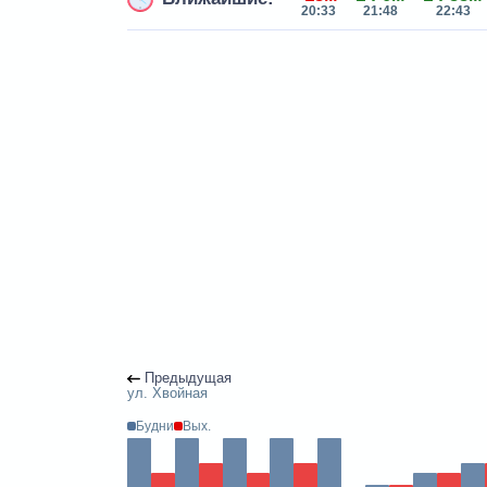
20:33
21:48
22:43
Предыдущая
ул. Хвойная
Будни
Вых.