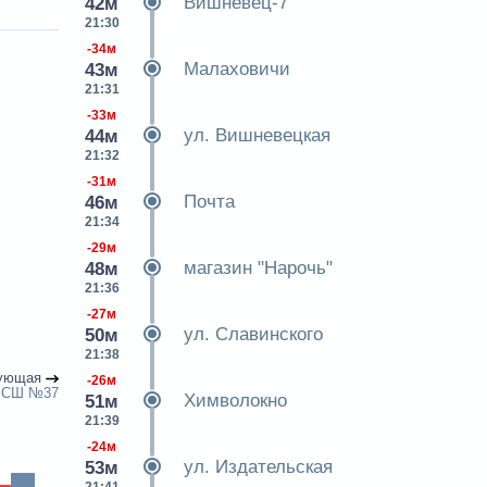
Вишневец-7
42м
21:30
-34м
Малаховичи
43м
21:31
-33м
ул. Вишневецкая
44м
21:32
-31м
Почта
46м
21:34
-29м
магазин "Нарочь"
48м
21:36
-27м
ул. Славинского
50м
21:38
ующая
-26м
СШ №37
Химволокно
51м
21:39
-24м
ул. Издательская
53м