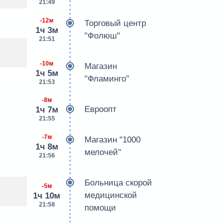
21:49
-12м
Торговый центр
1ч 3м
"Фолюш"
21:51
-10м
Магазин
1ч 5м
"Фламинго"
21:53
-8м
Евроопт
1ч 7м
21:55
-7м
Магазин "1000
1ч 8м
мелочей"
21:56
Больница скорой
-5м
медицинской
1ч 10м
21:58
помощи